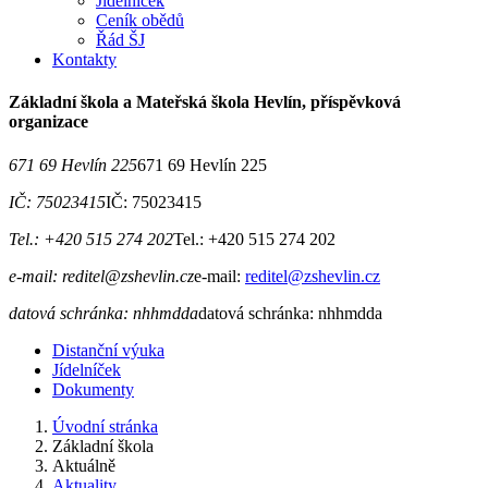
Jídelníček
Ceník obědů
Řád ŠJ
Kontakty
Základní škola a Mateřská škola Hevlín, příspěvková
organizace
671 69 Hevlín 225
671 69 Hevlín 225
IČ: 75023415
IČ: 75023415
Tel.: +420 515 274 202
Tel.: +420 515 274 202
e-mail: reditel@zshevlin.cz
e-mail:
reditel@zshevlin.cz
datová schránka: nhhmdda
datová schránka: nhhmdda
Distanční výuka
Jídelníček
Dokumenty
Úvodní stránka
Základní škola
Aktuálně
Aktuality