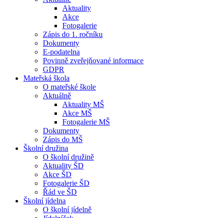
Aktuality
Akce
Fotogalerie
Zápis do 1. ročníku
Dokumenty
E-podatelna
Povinně zveřejňované informace
GDPR
Mateřská škola
O mateřské škole
Aktuálně
Aktuality MŠ
Akce MŠ
Fotogalerie MŠ
Dokumenty
Zápis do MŠ
Školní družina
O školní družině
Aktuality ŠD
Akce ŠD
Fotogalerie ŠD
Řád ve ŠD
Školní jídelna
O školní jídelně