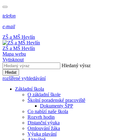
telefon
e-mail
ZŠ a MŠ Hevlín
ZŠ a MŠ Hevlín
Mapa webu
Vytisknout
Hledaný výraz
Hledat
rozšířené vyhledávání
Základní škola
O základní škole
Školní poradenské pracoviště
Dokumenty ŠPP
Co nabízí naše škola
Rozvrh hodin
Distanční výuka
Omlouvání žáka
Výuka plavání
Aktuálně