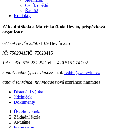
Jídelníček
Ceník obědů
Řád ŠJ
Kontakty
Základní škola a Mateřská škola Hevlín, příspěvková
organizace
671 69 Hevlín 225
671 69 Hevlín 225
IČ: 75023415
IČ: 75023415
Tel.: +420 515 274 202
Tel.: +420 515 274 202
e-mail: reditel@zshevlin.cz
e-mail:
reditel@zshevlin.cz
datová schránka: nhhmdda
datová schránka: nhhmdda
Distanční výuka
Jídelníček
Dokumenty
Úvodní stránka
Základní škola
Aktuálně
Fotogalerie