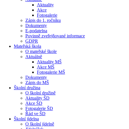
Aktuality
Akce
Fotogalerie
Zápis do 1. ročníku
Dokumenty
E-podatelna
Povinně zveřejňované informace
GDPR
Mateřská škola
O mateřské škole
Aktuálně
Aktuality MŠ
Akce MŠ
Fotogalerie MŠ
Dokumenty
Zápis do MŠ
Školní družina
O školní družině
Aktuality ŠD
Akce ŠD
Fotogalerie ŠD
Řád ve ŠD
Školní jídelna
O školní jídelně