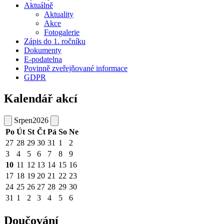
Aktuálně
Aktuality
Akce
Fotogalerie
Zápis do 1. ročníku
Dokumenty
E-podatelna
Povinně zveřejňované informace
GDPR
Kalendář akcí
Srpen
2026
Po
Út
St
Čt
Pá
So
Ne
27
28
29
30
31
1
2
3
4
5
6
7
8
9
10
11
12
13
14
15
16
17
18
19
20
21
22
23
24
25
26
27
28
29
30
31
1
2
3
4
5
6
Doučování