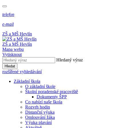
telefon
e-mail
ZŠ a MŠ Hevlín
ZŠ a MŠ Hevlín
Mapa webu
Vytisknout
Hledaný výraz
Hledat
rozšířené vyhledávání
Základní škola
O základní škole
Školní poradenské pracoviště
Dokumenty ŠPP
Co nabízí naše škola
Rozvrh hodin
Distanční výuka
Omlouvání žáka
Výuka plavání
Aktuálně