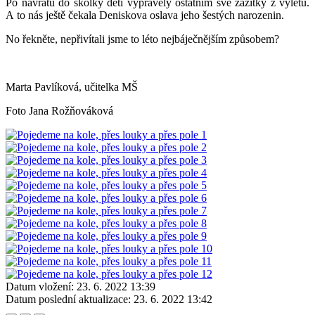
Po návratu do školky děti vyprávěly ostatním své zážitky z výletu.
A to nás ještě čekala Deniskova oslava jeho šestých narozenin.
No řekněte, nepřivítali jsme to léto nejbáječnějším způsobem?
Marta Pavlíková, učitelka MŠ
Foto Jana Rožňováková
Datum vložení:
23. 6. 2022 13:39
Datum poslední aktualizace:
23. 6. 2022 13:42