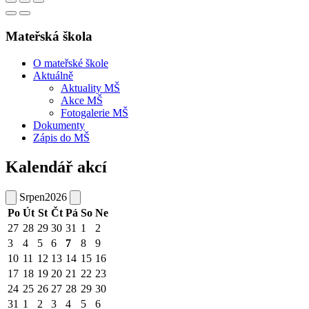
Mateřská škola
O mateřské škole
Aktuálně
Aktuality MŠ
Akce MŠ
Fotogalerie MŠ
Dokumenty
Zápis do MŠ
Kalendář akcí
Srpen
2026
Po
Út
St
Čt
Pá
So
Ne
27
28
29
30
31
1
2
3
4
5
6
7
8
9
10
11
12
13
14
15
16
17
18
19
20
21
22
23
24
25
26
27
28
29
30
31
1
2
3
4
5
6