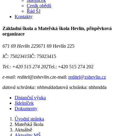
Jídelníček
Ceník obědů
Řád ŠJ
Kontakty
Základní škola a Mateřská škola Hevlín, příspěvková
organizace
671 69 Hevlín 225
671 69 Hevlín 225
IČ: 75023415
IČ: 75023415
Tel.: +420 515 274 202
Tel.: +420 515 274 202
e-mail: reditel@zshevlin.cz
e-mail:
reditel@zshevlin.cz
datová schránka: nhhmdda
datová schránka: nhhmdda
Distanční výuka
Jídelníček
Dokumenty
Úvodní stránka
Mateřská škola
Aktuálně
Aktuality MŠ