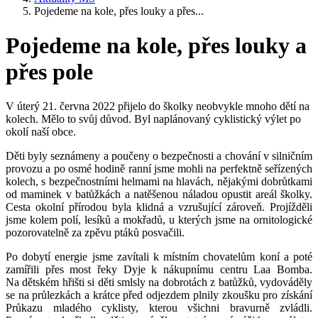
Pojedeme na kole, přes louky a přes...
Pojedeme na kole, přes louky a
přes pole
V úterý 21. června 2022 přijelo do školky neobvykle mnoho dětí na
kolech. Mělo to svůj důvod. Byl naplánovaný cyklistický výlet po
okolí naší obce.
Děti byly seznámeny a poučeny o bezpečnosti a chování v silničním
provozu a po osmé hodině ranní jsme mohli na perfektně seřízených
kolech, s bezpečnostními helmami na hlavách, nějakými dobrůtkami
od maminek v batůžkách a natěšenou náladou opustit areál školky.
Cesta okolní přírodou byla klidná a vzrušující zároveň. Projížděli
jsme kolem polí, lesíků a mokřadů, u kterých jsme na ornitologické
pozorovatelně za zpěvu ptáků posvačili.
Po dobytí energie jsme zavítali k místním chovatelům koní a poté
zamířili přes most řeky Dyje k nákupnímu centru Laa Bomba.
Na dětském hřišti si děti smlsly na dobrotách z batůžků, vydováděly
se na průlezkách a krátce před odjezdem plnily zkoušku pro získání
Průkazu mladého cyklisty, kterou všichni bravurně zvládli.