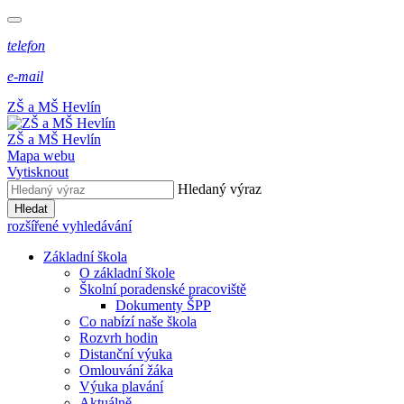
telefon
e-mail
ZŠ a MŠ Hevlín
ZŠ a MŠ Hevlín
Mapa webu
Vytisknout
Hledaný výraz
Hledat
rozšířené vyhledávání
Základní škola
O základní škole
Školní poradenské pracoviště
Dokumenty ŠPP
Co nabízí naše škola
Rozvrh hodin
Distanční výuka
Omlouvání žáka
Výuka plavání
Aktuálně