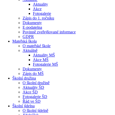
Aktuality
Akce
Fotogalerie
Zápis do 1. ročníku
Dokumenty
E-podatelna
Povinně zveřejňované informace
GDPR
Mateřská škola
O mateřské škole
Aktuálně
Aktuality MŠ
Akce MŠ
Fotogalerie MŠ
Dokumenty
Zápis do MŠ
Školní družina
O školní družině
Aktuality ŠD
Akce ŠD
Fotogalerie ŠD
Řád ve ŠD
Školní jídelna
O školní jídelně