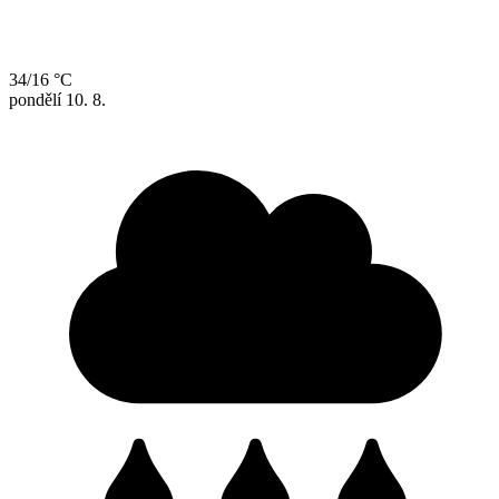
34/16 °C
pondělí
10. 8.