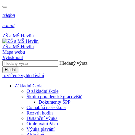
telefon
e-mail
ZŠ a MŠ Hevlín
ZŠ a MŠ Hevlín
Mapa webu
Vytisknout
Hledaný výraz
Hledat
rozšířené vyhledávání
Základní škola
O základní škole
Školní poradenské pracoviště
Dokumenty ŠPP
Co nabízí naše škola
Rozvrh hodin
Distanční výuka
Omlouvání žáka
Výuka plavání
Aktuálně