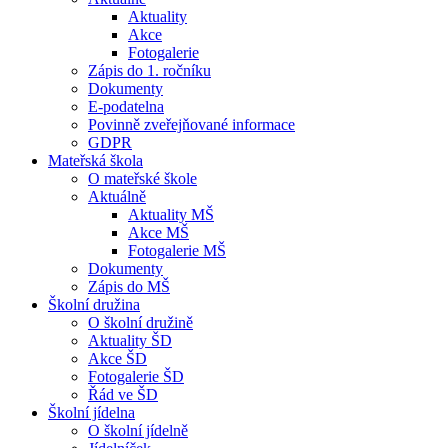
Aktuality
Akce
Fotogalerie
Zápis do 1. ročníku
Dokumenty
E-podatelna
Povinně zveřejňované informace
GDPR
Mateřská škola
O mateřské škole
Aktuálně
Aktuality MŠ
Akce MŠ
Fotogalerie MŠ
Dokumenty
Zápis do MŠ
Školní družina
O školní družině
Aktuality ŠD
Akce ŠD
Fotogalerie ŠD
Řád ve ŠD
Školní jídelna
O školní jídelně