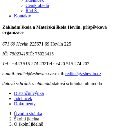
Jídelníček
Ceník obědů
Řád ŠJ
Kontakty
Základní škola a Mateřská škola Hevlín, příspěvková
organizace
671 69 Hevlín 225
671 69 Hevlín 225
IČ: 75023415
IČ: 75023415
Tel.: +420 515 274 202
Tel.: +420 515 274 202
e-mail: reditel@zshevlin.cz
e-mail:
reditel@zshevlin.cz
datová schránka: nhhmdda
datová schránka: nhhmdda
Distanční výuka
Jídelníček
Dokumenty
Úvodní stránka
Školní jídelna
O školní jídelně