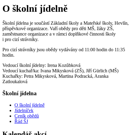
O školní jídelně
Školní jídelna je součástí Základní školy a Mateřské školy, Hevlín,
příspěvkové organizace. Vaří obědy pro děti MŠ, žáky ZŠ,
zaměstnance organizace a v rámci doplňkové činnosti školy
i pro cizí strávníky.
Pro cizí strávníky jsou obědy vydávány od 11:00 hodin do 11:35
hodin.
Vedoucí školní jídelny: Irena Kozůbková
Vedoucí kuchař/ka: Ivana Mikysková (ZŠ), Jiří Gürlich (MŠ)
Kuchařky: Petra Mikysková, Martina Podracká, Aranka
Zatloukalová
Školní jídelna
O školní jídelně
Jídelníček
Ceník obědů
Řád ŠJ
Kalendář akcí