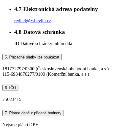
4.7
Elektronická adresa podatelny
reditel@zshevlin.cz
4.8
Datová schránka
ID Datové schránky:
nhhmdda
5.
Případné platby lze poukázat
181772797/0300 (Československá obchodní banka, a.s.)
115-6934870277/0100 (Komerční banka, a.s.)
6.
IČO
75023415
7.
Plátce daně z přidané hodnoty
Nejsme plátci DPH