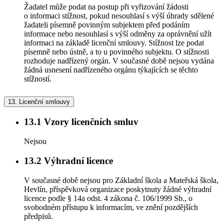
Žadatel může podat na postup při vyřizování žádosti
o informaci stížnost, pokud nesouhlasí s výší úhrady sdělené
žadateli písemně povinným subjektem před podáním
informace nebo nesouhlasí s výší odměny za oprávnění užít
informaci na základě licenční smlouvy. Stížnost lze podat
písemně nebo ústně, a to u povinného subjektu. O stížnosti
rozhoduje nadřízený orgán. V současné době nejsou vydána
žádná usnesení nadřízeného orgánu týkajících se těchto
stížností.
13.
Licenční smlouvy
13.1
Vzory licenčních smluv
Nejsou
13.2
Výhradní licence
V současné době nejsou pro Základní škola a Mateřská škola,
Hevlín, příspěvková organizace poskytnuty žádné výhradní
licence podle § 14a odst. 4 zákona č. 106/1999 Sb., o
svobodném přístupu k informacím, ve znění pozdějších
předpisů.