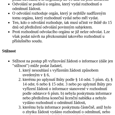
Odvolání se podává u orgánu, který vydal rozhodnutí o
odmítnutí žádosti.
O odvolání rozhoduje orgán, který je nejblíže nadřízeným
tomu orgánu, který rozhodnutí vydal nebo měl vydat.
Ten, kdo o odvolání rozhoduje, tak musí učinit ve lhůtě do 15
dnů od předložení odvolání povinným subjektem.
Proti rozhodnutí odvolacího orgánu se již nelze odvolat. Lze
však podat návrh na přezkoumání takového rozhodnutí u
příslušného soudu.
Stížnost
Stížnost na postup při vyřizování žádosti o informace (dále jen
"stížnost") může podat žadatel,
který nesouhlasí s vyřízením žádosti způsobem
uvedeným v § 6,
kterému po uplynutí lhůty podle § 14 odst. 5 písm. d), §
14 odst. 6 nebo § 15 odst. 3 nebo po uplynutí lhůty pro
vyřízení žádosti o informace stanovené v rozhodnutí
podle odstavce 6 písm. b) nebyla poskytnuta informace
nebo předložena konečná licenční nabídka a nebylo
vydáno rozhodnutí o odmítnutí žádosti,
kterému byla informace poskytnuta částečně, aniž bylo
o zbytku žádosti vydáno rozhodnutí o odmítnutí, nebo