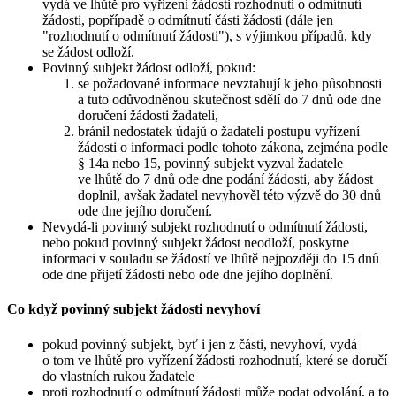
vydá ve lhůtě pro vyřízení žádosti rozhodnutí o odmítnutí
žádosti, popřípadě o odmítnutí části žádosti (dále jen
"rozhodnutí o odmítnutí žádosti"), s výjimkou případů, kdy
se žádost odloží.
Povinný subjekt žádost odloží, pokud:
se požadované informace nevztahují k jeho působnosti
a tuto odůvodněnou skutečnost sdělí do 7 dnů ode dne
doručení žádosti žadateli,
bránil nedostatek údajů o žadateli postupu vyřízení
žádosti o informaci podle tohoto zákona, zejména podle
§ 14a nebo 15, povinný subjekt vyzval žadatele
ve lhůtě do 7 dnů ode dne podání žádosti, aby žádost
doplnil, avšak žadatel nevyhověl této výzvě do 30 dnů
ode dne jejího doručení.
Nevydá-li povinný subjekt rozhodnutí o odmítnutí žádosti,
nebo pokud povinný subjekt žádost neodloží, poskytne
informaci v souladu se žádostí ve lhůtě nejpozději do 15 dnů
ode dne přijetí žádosti nebo ode dne jejího doplnění.
Co když povinný subjekt žádosti nevyhoví
pokud povinný subjekt, byť i jen z části, nevyhoví, vydá
o tom ve lhůtě pro vyřízení žádosti rozhodnutí, které se doručí
do vlastních rukou žadatele
proti rozhodnutí o odmítnutí žádosti může podat odvolání, a to