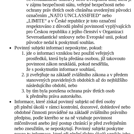
v zájmu bezpečnosti státu, veřejné bezpečnosti nebo
ochrany práv třetích osob chráněna uvedenými původci
označením „NATO UNCLASSIFIED“ nebo
„LIMITE“ a v České republice je toto označení
respektováno z důvodů plnění povinností vyplývajících
pro Českou republiku z jejího členství v Organizaci
Severoatlantické smlouvy nebo Evropské unii, pokud
původce nedal k poskytnutí souhlas.
Povinný subjekt informaci neposkytne, pokud:
jde o informaci vzniklou bez použití veřejných
prostředků, která byla předána osobou, jíž takovouto
povinnost zákon neukládá, pokud nesdělila,
že s poskytnutím informace souhlasí,
ji zveřejňuje na základě zvláštního zákona a v předem
stanovených pravidelných obdobích až do nejbližšího
následujícího období, nebo
by tím byla porušena ochrana práv třetích osob
k předmětu práva autorského.
Informace, které získal povinný subjekt od třetí osoby
při plnění úkolů v rámci kontrolní, dozorové, dohledové nebo
obdobné činnosti prováděné na základě zvláštního právního
předpisu, podle kterého se na ně vztahuje povinnost
mlčenlivosti anebo jiný postup chránící je před zveřejněním
nebo zneužitím, se neposkytují. Povinný subjekt poskytne
pouze ty informace, které při plnění těchto úkolů vznikly jeho