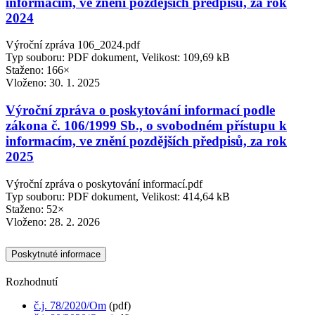
informacím, ve znění pozdějších předpisů, za rok
2024
Výroční zpráva 106_2024.pdf
Typ souboru: PDF dokument, Velikost: 109,69 kB
Staženo: 166×
Vloženo:
30. 1. 2025
Výroční zpráva o poskytování informací podle
zákona č. 106/1999 Sb., o svobodném přístupu k
informacím, ve znění pozdějších předpisů, za rok
2025
Výroční zpráva o poskytování informací.pdf
Typ souboru: PDF dokument, Velikost: 414,64 kB
Staženo: 52×
Vloženo:
28. 2. 2026
Poskytnuté informace
Rozhodnutí
č.j. 78/2020/Om
(pdf)