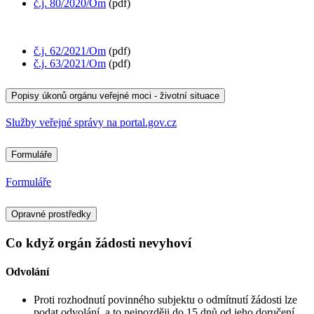
č.j. 80/2020/Om
(pdf)
č.j. 62/2021/Om
(pdf)
č.j. 63/2021/Om
(pdf)
Popisy úkonů orgánu veřejné moci - životní situace
Služby veřejné správy na portal.gov.cz
Formuláře
Formuláře
Opravné prostředky
Co když orgán žádosti nevyhoví
Odvolání
Proti rozhodnutí povinného subjektu o odmítnutí žádosti lze
podat odvolání, a to nejpozději do 15 dnů od jeho doručení.