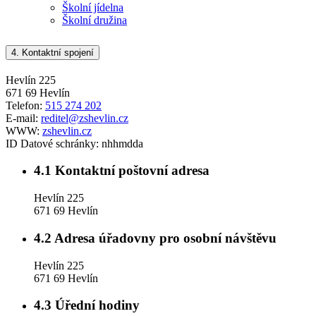
Školní jídelna
Školní družina
4.
Kontaktní spojení
Hevlín 225
671 69 Hevlín
Telefon:
515 274 202
E-mail:
reditel@zshevlin.cz
WWW:
zshevlin.cz
ID Datové schránky:
nhhmdda
4.1
Kontaktní poštovní adresa
Hevlín 225
671 69 Hevlín
4.2
Adresa úřadovny pro osobní návštěvu
Hevlín 225
671 69 Hevlín
4.3
Úřední hodiny