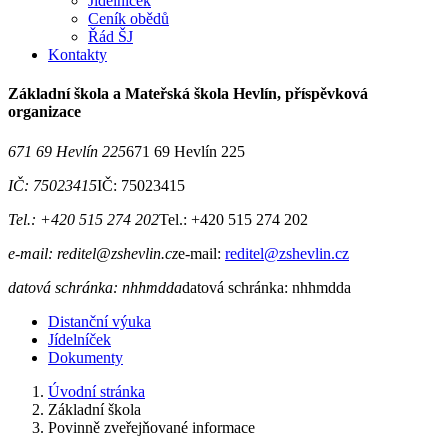
Jídelníček
Ceník obědů
Řád ŠJ
Kontakty
Základní škola a Mateřská škola Hevlín, příspěvková
organizace
671 69 Hevlín 225
671 69 Hevlín 225
IČ: 75023415
IČ: 75023415
Tel.: +420 515 274 202
Tel.: +420 515 274 202
e-mail: reditel@zshevlin.cz
e-mail:
reditel@zshevlin.cz
datová schránka: nhhmdda
datová schránka: nhhmdda
Distanční výuka
Jídelníček
Dokumenty
Úvodní stránka
Základní škola
Povinně zveřejňované informace