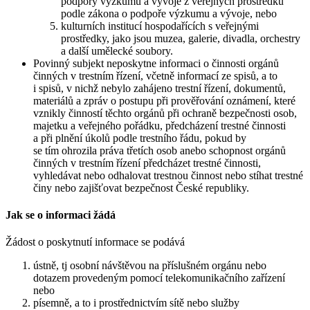
podpory výzkumu a vývoje z veřejných prostředků
podle zákona o podpoře výzkumu a vývoje, nebo
kulturních institucí hospodařících s veřejnými
prostředky, jako jsou muzea, galerie, divadla, orchestry
a další umělecké soubory.
Povinný subjekt neposkytne informaci o činnosti orgánů
činných v trestním řízení, včetně informací ze spisů, a to
i spisů, v nichž nebylo zahájeno trestní řízení, dokumentů,
materiálů a zpráv o postupu při prověřování oznámení, které
vznikly činností těchto orgánů při ochraně bezpečnosti osob,
majetku a veřejného pořádku, předcházení trestné činnosti
a při plnění úkolů podle trestního řádu, pokud by
se tím ohrozila práva třetích osob anebo schopnost orgánů
činných v trestním řízení předcházet trestné činnosti,
vyhledávat nebo odhalovat trestnou činnost nebo stíhat trestné
činy nebo zajišťovat bezpečnost České republiky.
Jak se o informaci žádá
Žádost o poskytnutí informace se podává
ústně, tj osobní návštěvou na příslušném orgánu nebo
dotazem provedeným pomocí telekomunikačního zařízení
nebo
písemně, a to i prostřednictvím sítě nebo služby