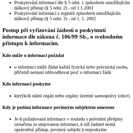
Poskytování informací dle § 5 odst. 1 způsobem umožňujícím
dálkový přístup (§ 5 odst. 2) - od 1.1.2001
Poskytování informací z registrů způsobem umožňujícím
dálkový přístup (§ 5 odst. 3) - od 1. 1. 2002
Postup při vyřizování žádostí o poskytnutí
informace dle zákona č. 106/99 Sb., o svobodném
přístupu k informacím.
Kdo může o informaci požádat
o informaci může žádat každá fyzická nebo právnická osoba,
přičemž nemusí zdůvodňovat proč o informaci žádá
Kdo informaci poskytne
kterýkoli státní orgán nebo orgány územní samosprávy (obce)
Kdy je podání informace povinným subjektem omezeno
Je-li požadovaná informace v souladu s právními předpisy
označena za utajovanou informaci, k níž žadatel nemá
oprávněný přístup, povinný subjekt ji neposkytne.