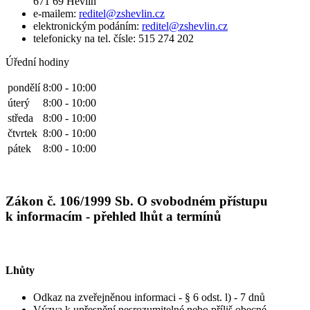
671 69 Hevlín
e-mailem:
reditel@zshevlin.cz
elektronickým podáním:
reditel@zshevlin.cz
telefonicky na tel. čísle: 515 274 202
Úřední hodiny
pondělí
8:00 - 10:00
úterý
8:00 - 10:00
středa
8:00 - 10:00
čtvrtek
8:00 - 10:00
pátek
8:00 - 10:00
Zákon č. 106/1999 Sb. O svobodném přístupu
k informacím - přehled lhůt a termínů
Lhůty
Odkaz na zveřejněnou informaci - § 6 odst. l) - 7 dnů
Výzva k upřesnění nesrozumitelné nebo příliš obecné