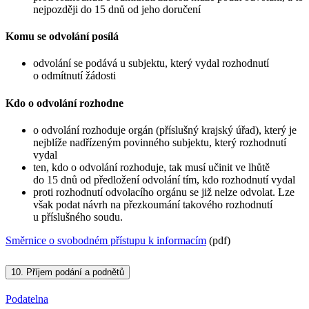
nejpozději do 15 dnů od jeho doručení
Komu se odvolání posílá
odvolání se podává u subjektu, který vydal rozhodnutí
o odmítnutí žádosti
Kdo o odvolání rozhodne
o odvolání rozhoduje orgán (příslušný krajský úřad), který je
nejblíže nadřízeným povinného subjektu, který rozhodnutí
vydal
ten, kdo o odvolání rozhoduje, tak musí učinit ve lhůtě
do 15 dnů od předložení odvolání tím, kdo rozhodnutí vydal
proti rozhodnutí odvolacího orgánu se již nelze odvolat. Lze
však podat návrh na přezkoumání takového rozhodnutí
u příslušného soudu.
Směrnice o svobodném přístupu k informacím
(pdf)
10.
Příjem podání a podnětů
Podatelna