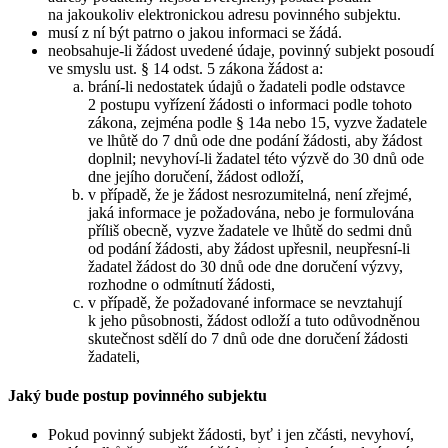
na jakoukoliv elektronickou adresu povinného subjektu.
musí z ní být patrno o jakou informaci se žádá.
neobsahuje-li žádost uvedené údaje, povinný subjekt posoudí
ve smyslu ust. § 14 odst. 5 zákona žádost a:
brání-li nedostatek údajů o žadateli podle odstavce
2 postupu vyřízení žádosti o informaci podle tohoto
zákona, zejména podle § 14a nebo 15, vyzve žadatele
ve lhůtě do 7 dnů ode dne podání žádosti, aby žádost
doplnil; nevyhoví-li žadatel této výzvě do 30 dnů ode
dne jejího doručení, žádost odloží,
v případě, že je žádost nesrozumitelná, není zřejmé,
jaká informace je požadována, nebo je formulována
příliš obecně, vyzve žadatele ve lhůtě do sedmi dnů
od podání žádosti, aby žádost upřesnil, neupřesní-li
žadatel žádost do 30 dnů ode dne doručení výzvy,
rozhodne o odmítnutí žádosti,
v případě, že požadované informace se nevztahují
k jeho působnosti, žádost odloží a tuto odůvodněnou
skutečnost sdělí do 7 dnů ode dne doručení žádosti
žadateli,
Jaký bude postup povinného subjektu
Pokud povinný subjekt žádosti, byť i jen zčásti, nevyhoví,