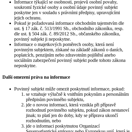
Informace týkající se osobnosti, projevů osobní povahy,
soukromí fyzické osoby a osobní údaje povinný subjekt
poskytne jen v souladu s právními předpisy, upravujícími
jejich ochranu.
Pokud je požadovaná informace obchodním tajemstvím dle
ust. § 17 zák. č. 513/1991 Sb., obchodního zákoníku, resp.
dle ust. § 504 zák. č. 89/2012 Sb., občanského zákoníku,
povinný subjekt ji neposkytne.
Informace o majetkových poměrech osoby, která není
povinným subjektem, získané na základě zákonů o daních,
poplatcích, penzijním nebo zdravotním pojištění anebo
sociálním zabezpečení povinný subjekt podle tohoto zákona
neposkytne.
Další omezení práva na informace
Povinný subjekt může omezit poskytnutí informace, pokud:
se vztahuje výlučně k vnitřním pokynům a personálním
předpisům povinného subjektu,
jde o novou informaci, která vznikla při přípravě
rozhodnutí povinného subjektu, pokud zákon nestanoví
jinak; to platí jen do doby, kdy se příprava ukončí
rozhodnutím, nebo
jde o informaci poskytnutou Organizací
Severoatlantické smlouvy nebo Evropskou unií, která je