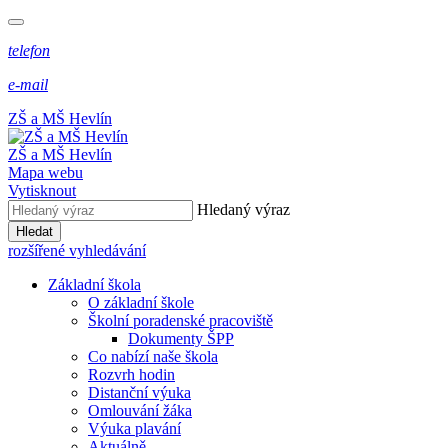
telefon
e-mail
ZŠ a MŠ Hevlín
ZŠ a MŠ Hevlín
Mapa webu
Vytisknout
Hledaný výraz
Hledat
rozšířené vyhledávání
Základní škola
O základní škole
Školní poradenské pracoviště
Dokumenty ŠPP
Co nabízí naše škola
Rozvrh hodin
Distanční výuka
Omlouvání žáka
Výuka plavání
Aktuálně