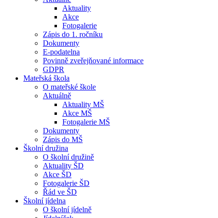
Aktuality
Akce
Fotogalerie
Zápis do 1. ročníku
Dokumenty
E-podatelna
Povinně zveřejňované informace
GDPR
Mateřská škola
O mateřské škole
Aktuálně
Aktuality MŠ
Akce MŠ
Fotogalerie MŠ
Dokumenty
Zápis do MŠ
Školní družina
O školní družině
Aktuality ŠD
Akce ŠD
Fotogalerie ŠD
Řád ve ŠD
Školní jídelna
O školní jídelně