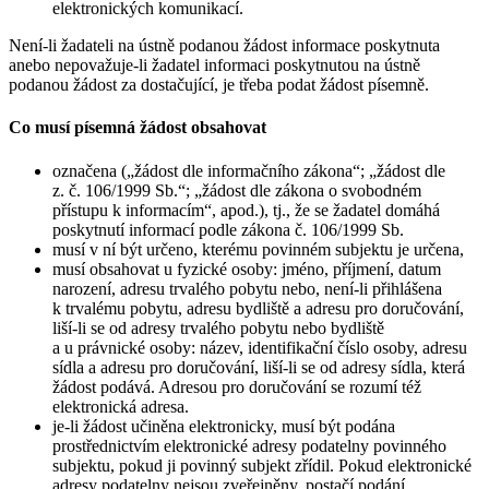
elektronických komunikací.
Není-li žadateli na ústně podanou žádost informace poskytnuta
anebo nepovažuje-li žadatel informaci poskytnutou na ústně
podanou žádost za dostačující, je třeba podat žádost písemně.
Co musí písemná žádost obsahovat
označena („žádost dle informačního zákona“; „žádost dle
z. č. 106/1999 Sb.“; „žádost dle zákona o svobodném
přístupu k informacím“, apod.), tj., že se žadatel domáhá
poskytnutí informací podle zákona č. 106/1999 Sb.
musí v ní být určeno, kterému povinném subjektu je určena,
musí obsahovat u fyzické osoby: jméno, příjmení, datum
narození, adresu trvalého pobytu nebo, není-li přihlášena
k trvalému pobytu, adresu bydliště a adresu pro doručování,
liší-li se od adresy trvalého pobytu nebo bydliště
a u právnické osoby: název, identifikační číslo osoby, adresu
sídla a adresu pro doručování, liší-li se od adresy sídla, která
žádost podává. Adresou pro doručování se rozumí též
elektronická adresa.
je-li žádost učiněna elektronicky, musí být podána
prostřednictvím elektronické adresy podatelny povinného
subjektu, pokud ji povinný subjekt zřídil. Pokud elektronické
adresy podatelny nejsou zveřejněny, postačí podání