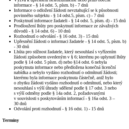
informace - § 14 odst. 5, písm. b) - 7 dnů
Informace o odložení žádosti nevztahující se k působnosti
povinného subjektu - § 14 odst.5, písm. c) - 7 dnů
Poskytnutí informace žadateli - § 14 odst. 5, písm. d) - 15 dnů
Prodloužení lhůty pro poskytnutí informace ze závažných
důvodů - § 14 odst. 6) - 10 dnů
Rozhodnutí o odvolání - § 16 odst. 3) - 15 dnů
Upřesnění žádosti o informaci žadatele - § 14 odst. 5, písm. b)
- 30 dnů
Lhůta pro stížnost žadatele, který nesouhlasí s vyřízením
žádosti způsobem uvedeným v § 6; kterému po uplynutí lhůty
podle § 14 odst. 5 písm. d) nebo §14 odst. 6 nebyla
poskytnuta informace nebo předložena konečná licenční
nabídka a nebylo vydáno rozhodnutí o odmítnutí žádosti;
kterému byla informace poskytnuta částečně, aniž bylo
o zbytku žádosti vydáno rozhodnutí o odmítnutí, nebo který
nesouhlasí s výší úhrady sdělené podle § 17 odst. 3 nebo
s výší odměny podle § 14a odst. 2, požadovanými
v souvislosti s poskytováním informací - § 16a odst. 3 –
30 dnů
Odvolání proti rozhodnutí - § 16 odst. 1) - 15 dnů
Termíny