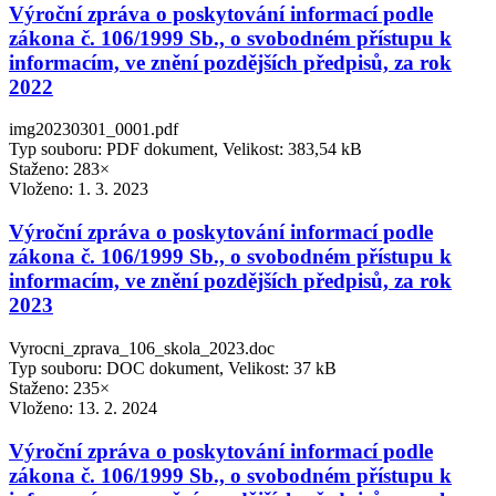
Výroční zpráva o poskytování informací podle
zákona č. 106/1999 Sb., o svobodném přístupu k
informacím, ve znění pozdějších předpisů, za rok
2022
img20230301_0001.pdf
Typ souboru: PDF dokument, Velikost: 383,54 kB
Staženo: 283×
Vloženo:
1. 3. 2023
Výroční zpráva o poskytování informací podle
zákona č. 106/1999 Sb., o svobodném přístupu k
informacím, ve znění pozdějších předpisů, za rok
2023
Vyrocni_zprava_106_skola_2023.doc
Typ souboru: DOC dokument, Velikost: 37 kB
Staženo: 235×
Vloženo:
13. 2. 2024
Výroční zpráva o poskytování informací podle
zákona č. 106/1999 Sb., o svobodném přístupu k