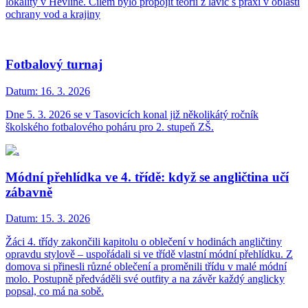
lokality v Hevlíně. Cílem bylo propojit teorii z lavic s praxí v oblasti
ochrany vod a krajiny
Fotbalový turnaj
Datum:
16. 3. 2026
Dne 5. 3. 2026 se v Tasovicích konal již několikátý ročník
školského fotbalového poháru pro 2. stupeň ZŠ.
Módní přehlídka ve 4. třídě: když se angličtina učí
zábavně
Datum:
15. 3. 2026
Žáci 4. třídy zakončili kapitolu o oblečení v hodinách angličtiny
opravdu stylově – uspořádali si ve třídě vlastní módní přehlídku. Z
domova si přinesli různé oblečení a proměnili třídu v malé módní
molo. Postupně předváděli své outfity a na závěr každý anglicky
popsal, co má na sobě.