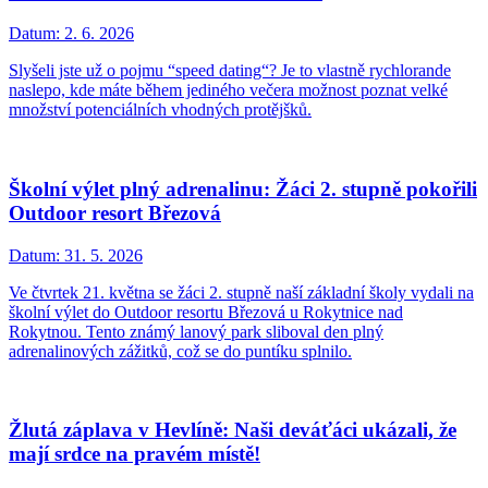
Datum:
2. 6. 2026
Slyšeli jste už o pojmu “speed dating“? Je to vlastně rychlorande
naslepo, kde máte během jediného večera možnost poznat velké
množství potenciálních vhodných protějšků.
Školní výlet plný adrenalinu: Žáci 2. stupně pokořili
Outdoor resort Březová
Datum:
31. 5. 2026
Ve čtvrtek 21. května se žáci 2. stupně naší základní školy vydali na
školní výlet do Outdoor resortu Březová u Rokytnice nad
Rokytnou. Tento známý lanový park sliboval den plný
adrenalinových zážitků, což se do puntíku splnilo.
Žlutá záplava v Hevlíně: Naši deváťáci ukázali, že
mají srdce na pravém místě!