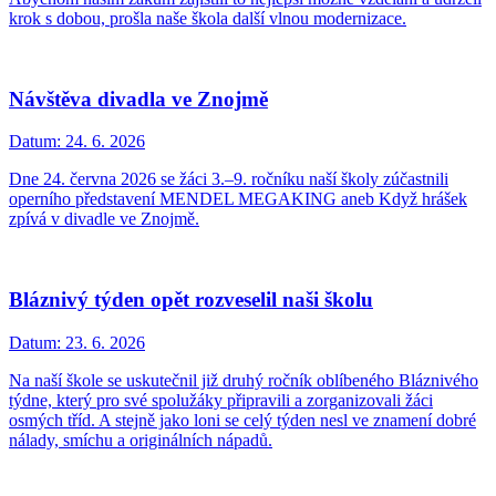
krok s dobou, prošla naše škola další vlnou modernizace.
Návštěva divadla ve Znojmě
Datum:
24. 6. 2026
Dne 24. června 2026 se žáci 3.–9. ročníku naší školy zúčastnili
operního představení MENDEL MEGAKING aneb Když hrášek
zpívá v divadle ve Znojmě.
Bláznivý týden opět rozveselil naši školu
Datum:
23. 6. 2026
Na naší škole se uskutečnil již druhý ročník oblíbeného Bláznivého
týdne, který pro své spolužáky připravili a zorganizovali žáci
osmých tříd. A stejně jako loni se celý týden nesl ve znamení dobré
nálady, smíchu a originálních nápadů.