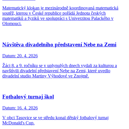
Matematický klokan je mezinárodně koordinovaná matematická
soutěž, kterou v České republice pořádá Jednota českých
matematiků a fyziků ve spolupráci s Univerzitou Palackého v
Olomouci.
Návštěva divadelního představení Nebe na Zemi
Datum:
20. 4. 2026
Žáci 8. a 9. ročníku se v uplynulých dnech vydali za kulturou a
navštívili divadelní představení Nebe na Zemi, které uvedlo
divadelní studio Martiny Výhodové ve Znojmě.
Fotbalový turnaj škol
Datum:
16. 4. 2026
V obci Tasovice se ve středu konal dětský fotbalový turnaj
McDonald's Cup.