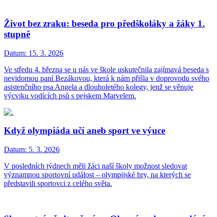
Život bez zraku: beseda pro předškoláky a žáky 1.
stupně
Datum:
15. 3. 2026
Ve středu 4. března se u nás ve škole uskutečnila zajímavá beseda s
nevidomou paní Bezákovou, která k nám přišla v doprovodu svého
asistenčního psa Angela a dlouholetého kolegy, jenž se věnuje
výcviku vodících psů s pejskem Marvelem.
Když olympiáda učí aneb sport ve výuce
Datum:
5. 3. 2026
V posledních týdnech měli žáci naší školy možnost sledovat
významnou sportovní událost – olympijské hry, na kterých se
představili sportovci z celého světa.