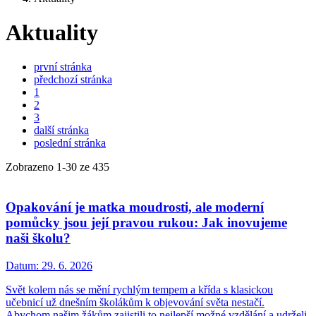
Aktuality
první stránka
předchozí stránka
1
2
3
další stránka
poslední stránka
Zobrazeno
1
-
30
ze 435
Opakování je matka moudrosti, ale moderní
pomůcky jsou její pravou rukou: Jak inovujeme
naši školu?
Datum:
29. 6. 2026
Svět kolem nás se mění rychlým tempem a křída s klasickou
učebnicí už dnešním školákům k objevování světa nestačí.
Abychom našim žákům zajistili to nejlepší možné vzdělání a udrželi