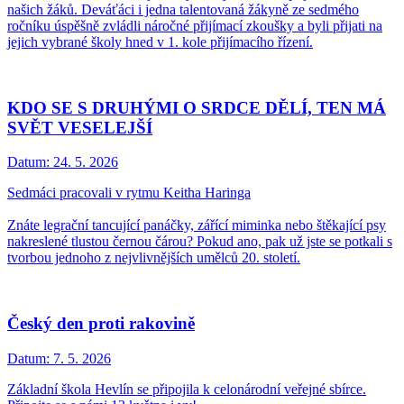
našich žáků. Deváťáci i jedna talentovaná žákyně ze sedmého
ročníku úspěšně zvládli náročné přijímací zkoušky a byli přijati na
jejich vybrané školy hned v 1. kole přijímacího řízení.
KDO SE S DRUHÝMI O SRDCE DĚLÍ, TEN MÁ
SVĚT VESELEJŠÍ
Datum:
24. 5. 2026
Sedmáci pracovali v rytmu Keitha Haringa
Znáte legrační tancující panáčky, zářící miminka nebo štěkající psy
nakreslené tlustou černou čárou? Pokud ano, pak už jste se potkali s
tvorbou jednoho z nejvlivnějších umělců 20. století.
Český den proti rakovině
Datum:
7. 5. 2026
Základní škola Hevlín se připojila k celonárodní veřejné sbírce.