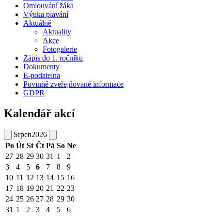
Omlouvání žáka
Výuka plavání
Aktuálně
Aktuality
Akce
Fotogalerie
Zápis do 1. ročníku
Dokumenty
E-podatelna
Povinně zveřejňované informace
GDPR
Kalendář akcí
Srpen
2026
Po
Út
St
Čt
Pá
So
Ne
27
28
29
30
31
1
2
3
4
5
6
7
8
9
10
11
12
13
14
15
16
17
18
19
20
21
22
23
24
25
26
27
28
29
30
31
1
2
3
4
5
6