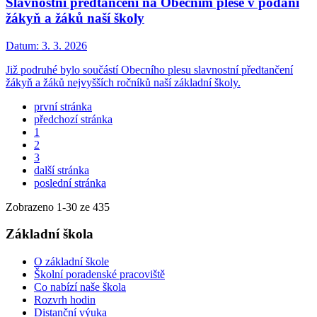
Slavnostní předtančení na Obecním plese v podání
žákyň a žáků naší školy
Datum:
3. 3. 2026
Již podruhé bylo součástí Obecního plesu slavnostní předtančení
žákyň a žáků nejvyšších ročníků naší základní školy.
první stránka
předchozí stránka
1
2
3
další stránka
poslední stránka
Zobrazeno
1
-
30
ze 435
Základní škola
O základní škole
Školní poradenské pracoviště
Co nabízí naše škola
Rozvrh hodin
Distanční výuka