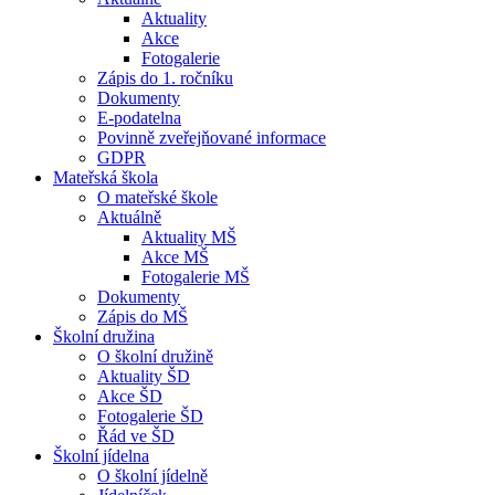
Aktuality
Akce
Fotogalerie
Zápis do 1. ročníku
Dokumenty
E-podatelna
Povinně zveřejňované informace
GDPR
Mateřská škola
O mateřské škole
Aktuálně
Aktuality MŠ
Akce MŠ
Fotogalerie MŠ
Dokumenty
Zápis do MŠ
Školní družina
O školní družině
Aktuality ŠD
Akce ŠD
Fotogalerie ŠD
Řád ve ŠD
Školní jídelna
O školní jídelně