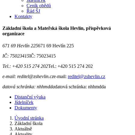
Jídelníček
Ceník obědů
Řád ŠJ
Kontakty
Základní škola a Mateřská škola Hevlín, příspěvková
organizace
671 69 Hevlín 225
671 69 Hevlín 225
IČ: 75023415
IČ: 75023415
Tel.: +420 515 274 202
Tel.: +420 515 274 202
e-mail: reditel@zshevlin.cz
e-mail:
reditel@zshevlin.cz
datová schránka: nhhmdda
datová schránka: nhhmdda
Distanční výuka
Jídelníček
Dokumenty
Úvodní stránka
Základní škola
Aktuálně
Aktuality