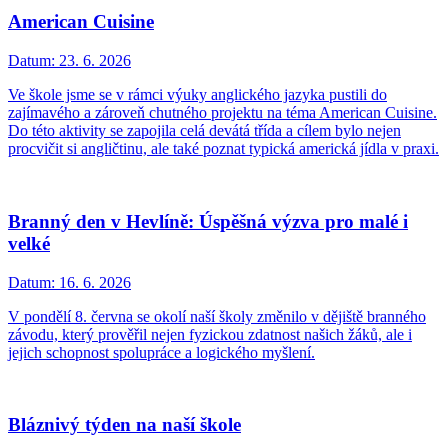
American Cuisine
Datum:
23. 6. 2026
Ve škole jsme se v rámci výuky anglického jazyka pustili do
zajímavého a zároveň chutného projektu na téma American Cuisine.
Do této aktivity se zapojila celá devátá třída a cílem bylo nejen
procvičit si angličtinu, ale také poznat typická americká jídla v praxi.
Branný den v Hevlíně: Úspěšná výzva pro malé i
velké
Datum:
16. 6. 2026
V pondělí 8. června se okolí naší školy změnilo v dějiště branného
závodu, který prověřil nejen fyzickou zdatnost našich žáků, ale i
jejich schopnost spolupráce a logického myšlení.
Bláznivý týden na naší škole