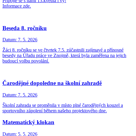
Připojte se s námi 13.května i vy!
Informace zde.
Beseda 8. ročníku
Datum:
7. 5. 2026
Žáci 8. ročníku se ve čtvrtek 7.5. zúčastnili zajímavé a přínosné
besedy na Úřadu práce ve Znojmě, která byla zaměřena na jejich
budoucí volbu povolání.
Čarodějné dopoledne na školní zahradě
Datum:
7. 5. 2026
Školní zahrada se proměnila v místo plné čarodějných kouzel a
sportovního zápolení během našeho projektového dne.
Matematický klokan
Datum:
5. 5. 2026