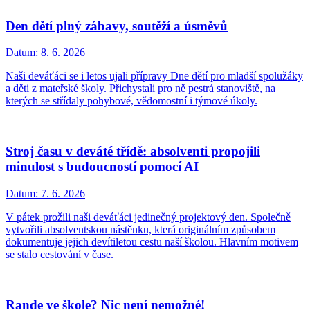
Den dětí plný zábavy, soutěží a úsměvů
Datum:
8. 6. 2026
Naši deváťáci se i letos ujali přípravy Dne dětí pro mladší spolužáky
a děti z mateřské školy. Přichystali pro ně pestrá stanoviště, na
kterých se střídaly pohybové, vědomostní i týmové úkoly.
Stroj času v deváté třídě: absolventi propojili
minulost s budoucností pomocí AI
Datum:
7. 6. 2026
V pátek prožili naši deváťáci jedinečný projektový den. Společně
vytvořili absolventskou nástěnku, která originálním způsobem
dokumentuje jejich devítiletou cestu naší školou. Hlavním motivem
se stalo cestování v čase.
Rande ve škole? Nic není nemožné!