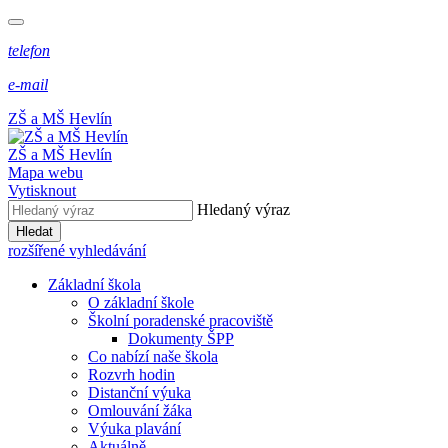
telefon
e-mail
ZŠ a MŠ Hevlín
ZŠ a MŠ Hevlín
Mapa webu
Vytisknout
Hledaný výraz
Hledat
rozšířené vyhledávání
Základní škola
O základní škole
Školní poradenské pracoviště
Dokumenty ŠPP
Co nabízí naše škola
Rozvrh hodin
Distanční výuka
Omlouvání žáka
Výuka plavání
Aktuálně