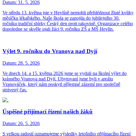
Datum:
31. 5. 2026
Ve středu 13. května jste v Hevlíně nemohli přehlédnout žluté kvítky
měsíčku lékařského. Naše škola se zapojila do jubilejního 30.
ročníku tradiční sbírky Český den proti rakovině. Organizace celého
dopoledne se skvěle ujali žáci 9. ročníku ZŠ a MŠ Hevlín.
Výlet 9. ročníku do Vranova nad Dyjí
Datum:
28. 5. 2026
Ve dnech 14. a 15. května 2026 jsme se vydali na školní výlet do
krásného Vranova nad Dyjí. Ubytovaní jsme byli v areálu
Vranováček, který nám poskytl příjemné zázemí pro společně
strávený čas.
Úspěšné přijímací řízení našich žáků
Datum:
26. 5. 2026
S velkou radostí oznamujeme výsledky letošního přijímacího řízení