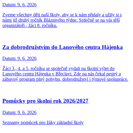
Datum:
9. 6. 2026
Zveme všechny děti naší školy, aby se k nám přidaly a užily si s
námi již druhý ročník Bláznivého týdne. Srdečně se na vás těší
organizátoři - žáci 8. ročníku.
Za dobrodružstvím do Lanového centra Hájenka
Datum:
9. 6. 2026
Žáci 3., 4. a 5. ročníku se společně vydali na školní výlet do
Lanového centra Hájenka v Břeclavi. Zde na nás čekal pestrý a
zábavný program plný pohybu, dobrodružství i týmové spolupráce.
Pomůcky pro školní rok 2026/2027
Datum:
9. 6. 2026
Seznamy pomůcek pro žáky základní školy