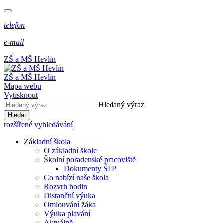
telefon
e-mail
ZŠ a MŠ Hevlín
ZŠ a MŠ Hevlín
Mapa webu
Vytisknout
Hledaný výraz
Hledat
rozšířené vyhledávání
Základní škola
O základní škole
Školní poradenské pracoviště
Dokumenty ŠPP
Co nabízí naše škola
Rozvrh hodin
Distanční výuka
Omlouvání žáka
Výuka plavání
Aktuálně