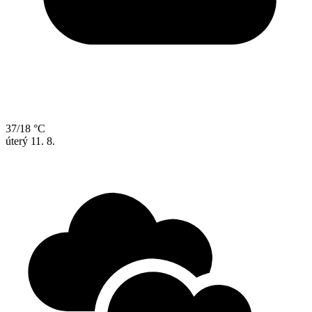
37/18 °C
úterý
11. 8.