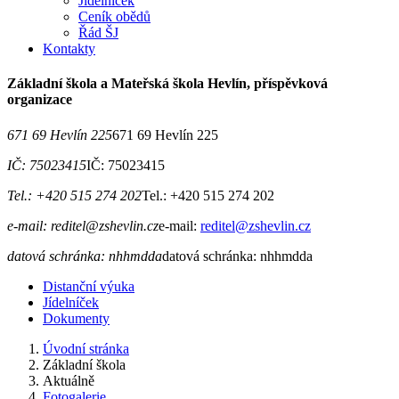
Jídelníček
Ceník obědů
Řád ŠJ
Kontakty
Základní škola a Mateřská škola Hevlín, příspěvková
organizace
671 69 Hevlín 225
671 69 Hevlín 225
IČ: 75023415
IČ: 75023415
Tel.: +420 515 274 202
Tel.: +420 515 274 202
e-mail: reditel@zshevlin.cz
e-mail:
reditel@zshevlin.cz
datová schránka: nhhmdda
datová schránka: nhhmdda
Distanční výuka
Jídelníček
Dokumenty
Úvodní stránka
Základní škola
Aktuálně
Fotogalerie