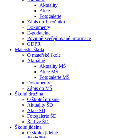
Aktuality
Akce
Fotogalerie
Zápis do 1. ročníku
Dokumenty
E-podatelna
Povinně zveřejňované informace
GDPR
Mateřská škola
O mateřské škole
Aktuálně
Aktuality MŠ
Akce MŠ
Fotogalerie MŠ
Dokumenty
Zápis do MŠ
Školní družina
O školní družině
Aktuality ŠD
Akce ŠD
Fotogalerie ŠD
Řád ve ŠD
Školní jídelna
O školní jídelně