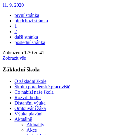
11. 9. 2020
první stránka
předchozí stránka
1
2
další stránka
poslední stránka
Zobrazeno
1
-
30
ze 41
Zobrazit vše
Základní škola
O základní škole
Školní poradenské pracoviště
Co nabízí naše škola
Rozvrh hodin
Distanční výuka
Omlouvání žáka
Výuka plavání
Aktuálně
Aktuality
Akce