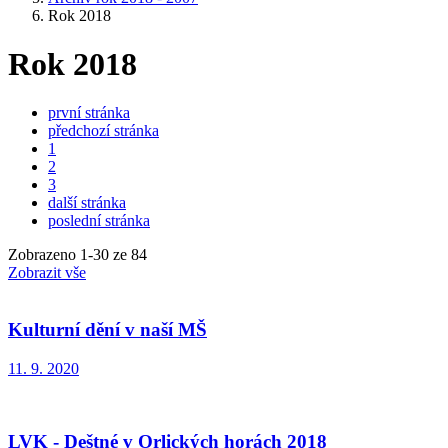
Rok 2018
Rok 2018
první stránka
předchozí stránka
1
2
3
další stránka
poslední stránka
Zobrazeno
1
-
30
ze 84
Zobrazit vše
Kulturní dění v naší MŠ
11. 9. 2020
LVK - Deštné v Orlických horách 2018