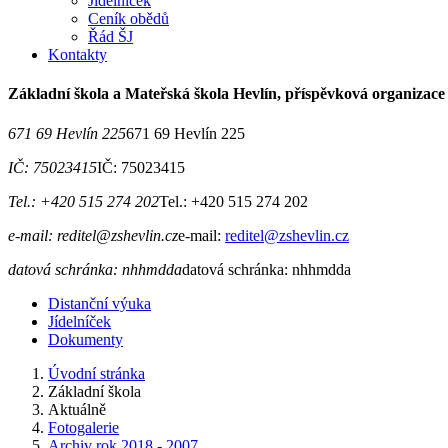
Jídelníček
Ceník obědů
Řád ŠJ
Kontakty
Základní škola a Mateřská škola Hevlín, příspěvková organizace
671 69 Hevlín 225
671 69 Hevlín 225
IČ: 75023415
IČ: 75023415
Tel.: +420 515 274 202
Tel.: +420 515 274 202
e-mail: reditel@zshevlin.cz
e-mail:
reditel@zshevlin.cz
datová schránka: nhhmdda
datová schránka: nhhmdda
Distanční výuka
Jídelníček
Dokumenty
Úvodní stránka
Základní škola
Aktuálně
Fotogalerie
Archiv rok 2018 - 2007