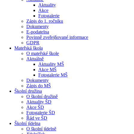
Aktuality
Akce
Fotogalerie
Zápis do 1. ročníku
Dokumenty
E-podatelna
Povinně zveřejňované informace
GDPR
Mateřská škola
O mateřské škole
Aktuálně
Aktuality MŠ
Akce MŠ
Fotogalerie MŠ
Dokumenty
Zápis do MŠ
Školní družina
O školní družině
Aktuality ŠD
Akce ŠD
Fotogalerie ŠD
Řád ve ŠD
Školní jídelna
O školní jídelně