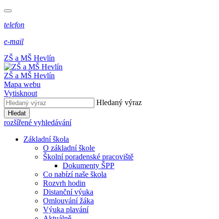
telefon
e-mail
ZŠ a MŠ Hevlín
ZŠ a MŠ Hevlín
Mapa webu
Vytisknout
Hledaný výraz
Hledat
rozšířené vyhledávání
Základní škola
O základní škole
Školní poradenské pracoviště
Dokumenty ŠPP
Co nabízí naše škola
Rozvrh hodin
Distanční výuka
Omlouvání žáka
Výuka plavání
Aktuálně