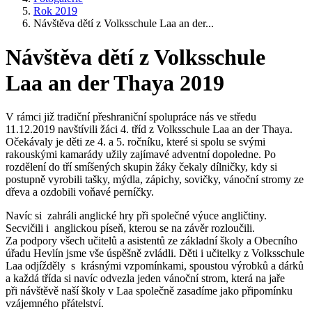
Rok 2019
Návštěva dětí z Volksschule Laa an der...
Návštěva dětí z Volksschule
Laa an der Thaya 2019
V rámci již tradiční přeshraniční spolupráce nás ve středu
11.12.2019 navštívili žáci 4. tříd z Volksschule Laa an der Thaya.
Očekávaly je děti ze 4. a 5. ročníku, které si spolu se svými
rakouskými kamarády užily zajímavé adventní dopoledne. Po
rozdělení do tří smíšených skupin žáky čekaly dílničky, kdy si
postupně vyrobili tašky, mýdla, zápichy, sovičky, vánoční stromy ze
dřeva a ozdobili voňavé perníčky.
Navíc si zahráli anglické hry při společné výuce angličtiny.
Secvičili i anglickou píseň, kterou se na závěr rozloučili.
Za podpory všech učitelů a asistentů ze základní školy a Obecního
úřadu Hevlín jsme vše úspěšně zvládli. Děti i učitelky z Volksschule
Laa odjížděly s krásnými vzpomínkami, spoustou výrobků a dárků
a každá třída si navíc odvezla jeden vánoční strom, která na jaře
při návštěvě naší školy v Laa společně zasadíme jako připomínku
vzájemného přátelství.