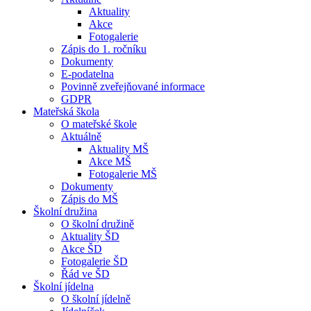
Aktuality
Akce
Fotogalerie
Zápis do 1. ročníku
Dokumenty
E-podatelna
Povinně zveřejňované informace
GDPR
Mateřská škola
O mateřské škole
Aktuálně
Aktuality MŠ
Akce MŠ
Fotogalerie MŠ
Dokumenty
Zápis do MŠ
Školní družina
O školní družině
Aktuality ŠD
Akce ŠD
Fotogalerie ŠD
Řád ve ŠD
Školní jídelna
O školní jídelně