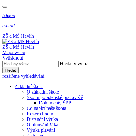
telefon
e-mail
ZŠ a MŠ Hevlín
ZŠ a MŠ Hevlín
Mapa webu
Vytisknout
Hledaný výraz
Hledat
rozšířené vyhledávání
Základní škola
O základní škole
Školní poradenské pracoviště
Dokumenty ŠPP
Co nabízí naše škola
Rozvrh hodin
Distanční výuka
Omlouvání žáka
Výuka plavání
Aktuálně