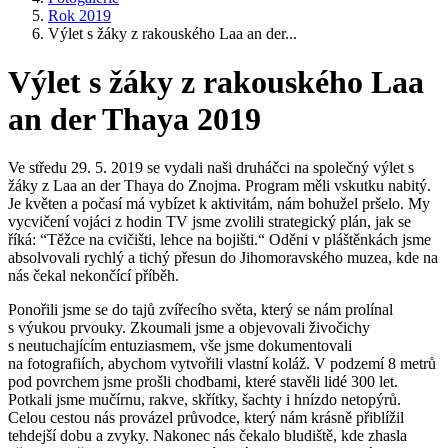
Rok 2019
Výlet s žáky z rakouského Laa an der...
Výlet s žáky z rakouského Laa
an der Thaya 2019
Ve středu 29. 5. 2019 se vydali naši druháčci na společný výlet s
žáky z Laa an der Thaya do Znojma. Program měli vskutku nabitý.
Je květen a počasí má vybízet k aktivitám, nám bohužel pršelo. My
vycvičení vojáci z hodin TV jsme zvolili strategický plán, jak se
říká: “Těžce na cvičišti, lehce na bojišti.“ Oděni v pláštěnkách jsme
absolvovali rychlý a tichý přesun do Jihomoravského muzea, kde na
nás čekal nekončící příběh.
Ponořili jsme se do tajů zvířecího světa, který se nám prolínal
s výukou prvouky. Zkoumali jsme a objevovali živočichy
s neutuchajícím entuziasmem, vše jsme dokumentovali
na fotografiích, abychom vytvořili vlastní koláž. V podzemí 8 metrů
pod povrchem jsme prošli chodbami, které stavěli lidé 300 let.
Potkali jsme mučírnu, rakve, skřítky, šachty i hnízdo netopýrů.
Celou cestou nás provázel průvodce, který nám krásně přiblížil
tehdejší dobu a zvyky. Nakonec nás čekalo bludiště, kde zhasla