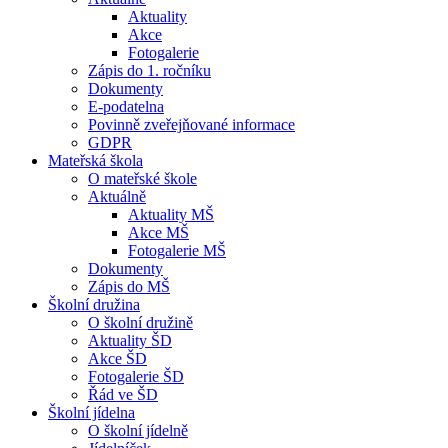
Aktuality
Akce
Fotogalerie
Zápis do 1. ročníku
Dokumenty
E-podatelna
Povinně zveřejňované informace
GDPR
Mateřská škola
O mateřské škole
Aktuálně
Aktuality MŠ
Akce MŠ
Fotogalerie MŠ
Dokumenty
Zápis do MŠ
Školní družina
O školní družině
Aktuality ŠD
Akce ŠD
Fotogalerie ŠD
Řád ve ŠD
Školní jídelna
O školní jídelně