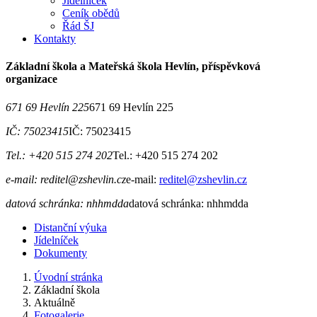
Jídelníček
Ceník obědů
Řád ŠJ
Kontakty
Základní škola a Mateřská škola Hevlín, příspěvková
organizace
671 69 Hevlín 225
671 69 Hevlín 225
IČ: 75023415
IČ: 75023415
Tel.: +420 515 274 202
Tel.: +420 515 274 202
e-mail: reditel@zshevlin.cz
e-mail:
reditel@zshevlin.cz
datová schránka: nhhmdda
datová schránka: nhhmdda
Distanční výuka
Jídelníček
Dokumenty
Úvodní stránka
Základní škola
Aktuálně
Fotogalerie