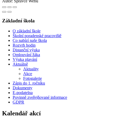
Autor:
Správce Webu
Základní škola
O základní škole
Školní poradenské pracoviště
Co nabízí naše škola
Rozvrh hodin
Distanční výuka
Omlouvání žáka
Výuka plavání
Aktuálně
Aktuality
Akce
Fotogalerie
Zápis do 1. ročníku
Dokumenty
E-podatelna
Povinně zveřejňované informace
GDPR
Kalendář akcí