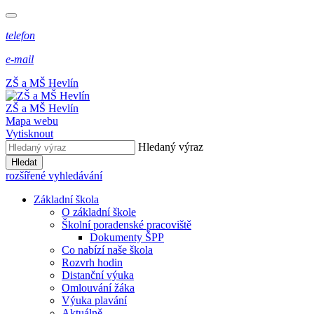
telefon
e-mail
ZŠ a MŠ Hevlín
ZŠ a MŠ Hevlín
Mapa webu
Vytisknout
Hledaný výraz
Hledat
rozšířené vyhledávání
Základní škola
O základní škole
Školní poradenské pracoviště
Dokumenty ŠPP
Co nabízí naše škola
Rozvrh hodin
Distanční výuka
Omlouvání žáka
Výuka plavání
Aktuálně