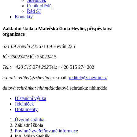
Jídelníček
Ceník obědů
Řád ŠJ
Kontakty
Základní škola a Mateřská škola Hevlín, příspěvková
organizace
671 69 Hevlín 225
671 69 Hevlín 225
IČ: 75023415
IČ: 75023415
Tel.: +420 515 274 202
Tel.: +420 515 274 202
e-mail: reditel@zshevlin.cz
e-mail:
reditel@zshevlin.cz
datová schránka: nhhmdda
datová schránka: nhhmdda
Distanční výuka
Jídelníček
Dokumenty
Úvodní stránka
Základní škola
Povinně zveřejňované informace
Ing. Milan Stehlík