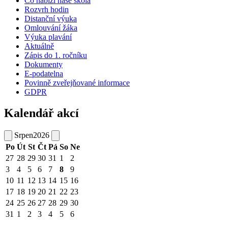
Co nabízí naše škola
Rozvrh hodin
Distanční výuka
Omlouvání žáka
Výuka plavání
Aktuálně
Zápis do 1. ročníku
Dokumenty
E-podatelna
Povinně zveřejňované informace
GDPR
Kalendář akcí
Srpen
2026
Po
Út
St
Čt
Pá
So
Ne
27
28
29
30
31
1
2
3
4
5
6
7
8
9
10
11
12
13
14
15
16
17
18
19
20
21
22
23
24
25
26
27
28
29
30
31
1
2
3
4
5
6