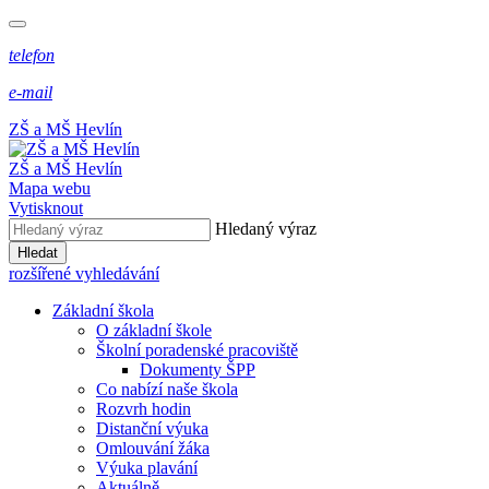
telefon
e-mail
ZŠ a MŠ Hevlín
ZŠ a MŠ Hevlín
Mapa webu
Vytisknout
Hledaný výraz
Hledat
rozšířené vyhledávání
Základní škola
O základní škole
Školní poradenské pracoviště
Dokumenty ŠPP
Co nabízí naše škola
Rozvrh hodin
Distanční výuka
Omlouvání žáka
Výuka plavání
Aktuálně