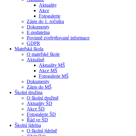
Aktuality
Akce
Fotogalerie
Zápis do 1. ročníku
Dokumenty
E-podatelna
Povinně zveřejňované informace
GDPR
Mateřská škola
O mateřské škole
Aktuálně
Aktuality MŠ
Akce MŠ
Fotogalerie MŠ
Dokumenty
Zápis do MŠ
Školní družina
O školní družině
Aktuality ŠD
Akce ŠD
Fotogalerie ŠD
Řád ve ŠD
Školní jídelna
O školní jídelně