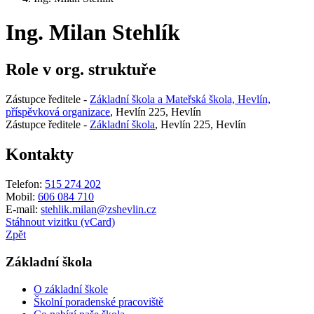
Ing. Milan Stehlík
Role v org. struktuře
Zástupce ředitele -
Základní škola a Mateřská škola, Hevlín,
příspěvková organizace
, Hevlín 225, Hevlín
Zástupce ředitele -
Základní škola
, Hevlín 225, Hevlín
Kontakty
Telefon:
515 274 202
Mobil:
606 084 710
E-mail:
stehlik.milan@zshevlin.cz
Stáhnout vizitku (vCard)
Zpět
Základní škola
O základní škole
Školní poradenské pracoviště