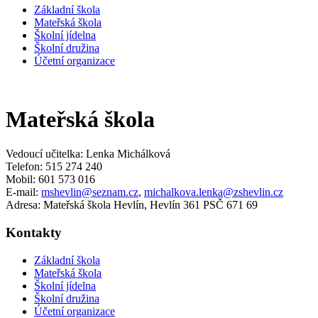
Základní škola
Mateřská škola
Školní jídelna
Školní družina
Účetní organizace
Mateřská škola
Vedoucí učitelka: Lenka Michálková
Telefon: 515 274 240
Mobil: 601 573 016
E-mail:
mshevlin@seznam.cz
,
michalkova.lenka@zshevlin.cz
Adresa: Mateřská škola Hevlín, Hevlín 361 PSČ 671 69
Kontakty
Základní škola
Mateřská škola
Školní jídelna
Školní družina
Účetní organizace