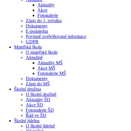
Aktuality
Akce
Fotogalerie
Zápis do 1. ročníku
Dokumenty
E-podatelna
Povinně zveřejňované informace
GDPR
Mateřská škola
O mateřské škole
Aktuálně
Aktuality MŠ
Akce MŠ
Fotogalerie MŠ
Dokumenty
Zápis do MŠ
Školní družina
O školní družině
Aktuality ŠD
Akce ŠD
Fotogalerie ŠD
Řád ve ŠD
Školní jídelna
O školní jídelně