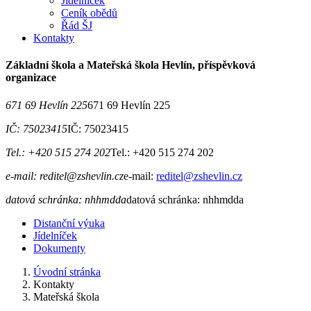
Jídelníček
Ceník obědů
Řád ŠJ
Kontakty
Základní škola a Mateřská škola Hevlín, příspěvková
organizace
671 69 Hevlín 225
671 69 Hevlín 225
IČ: 75023415
IČ: 75023415
Tel.: +420 515 274 202
Tel.: +420 515 274 202
e-mail: reditel@zshevlin.cz
e-mail:
reditel@zshevlin.cz
datová schránka: nhhmdda
datová schránka: nhhmdda
Distanční výuka
Jídelníček
Dokumenty
Úvodní stránka
Kontakty
Mateřská škola