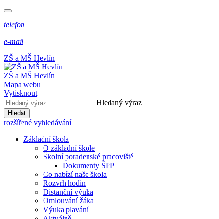
telefon
e-mail
ZŠ a MŠ Hevlín
ZŠ a MŠ Hevlín
Mapa webu
Vytisknout
Hledaný výraz
Hledat
rozšířené vyhledávání
Základní škola
O základní škole
Školní poradenské pracoviště
Dokumenty ŠPP
Co nabízí naše škola
Rozvrh hodin
Distanční výuka
Omlouvání žáka
Výuka plavání
Aktuálně