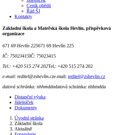
Jídelníček
Ceník obědů
Řád ŠJ
Kontakty
Základní škola a Mateřská škola Hevlín, příspěvková
organizace
671 69 Hevlín 225
671 69 Hevlín 225
IČ: 75023415
IČ: 75023415
Tel.: +420 515 274 202
Tel.: +420 515 274 202
e-mail: reditel@zshevlin.cz
e-mail:
reditel@zshevlin.cz
datová schránka: nhhmdda
datová schránka: nhhmdda
Distanční výuka
Jídelníček
Dokumenty
Úvodní stránka
Základní škola
Aktuálně
Fotogalerie