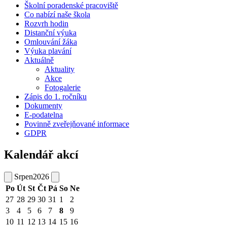
Školní poradenské pracoviště
Co nabízí naše škola
Rozvrh hodin
Distanční výuka
Omlouvání žáka
Výuka plavání
Aktuálně
Aktuality
Akce
Fotogalerie
Zápis do 1. ročníku
Dokumenty
E-podatelna
Povinně zveřejňované informace
GDPR
Kalendář akcí
Srpen
2026
Po
Út
St
Čt
Pá
So
Ne
27
28
29
30
31
1
2
3
4
5
6
7
8
9
10
11
12
13
14
15
16