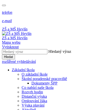
telefon
e-mail
ZŠ a MŠ Hevlín
ZŠ a MŠ Hevlín
Mapa webu
Vytisknout
Hledaný výraz
Hledat
rozšířené vyhledávání
Základní škola
O základní škole
Školní poradenské pracoviště
Dokumenty ŠPP
Co nabízí naše škola
Rozvrh hodin
Distanční výuka
Omlouvání žáka
Výuka plavání
Aktuálně