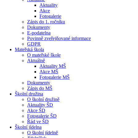
Aktuality
Akce
Fotogalerie
Zápis do 1. ročníku
Dokumenty
E-podatelna
Povinně zveřejňované informace
GDPR
Mateřská škola
O mateřské škole
Aktuálně
Aktuality MŠ
Akce MŠ
Fotogalerie MŠ
Dokumenty
Zápis do MŠ
Školní družina
O školní družině
Aktuality ŠD
Akce ŠD
Fotogalerie ŠD
Řád ve ŠD
Školní jídelna
O školní jídelně