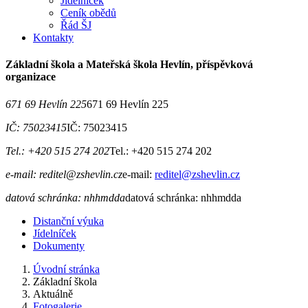
Jídelníček
Ceník obědů
Řád ŠJ
Kontakty
Základní škola a Mateřská škola Hevlín, příspěvková
organizace
671 69 Hevlín 225
671 69 Hevlín 225
IČ: 75023415
IČ: 75023415
Tel.: +420 515 274 202
Tel.: +420 515 274 202
e-mail: reditel@zshevlin.cz
e-mail:
reditel@zshevlin.cz
datová schránka: nhhmdda
datová schránka: nhhmdda
Distanční výuka
Jídelníček
Dokumenty
Úvodní stránka
Základní škola
Aktuálně
Fotogalerie