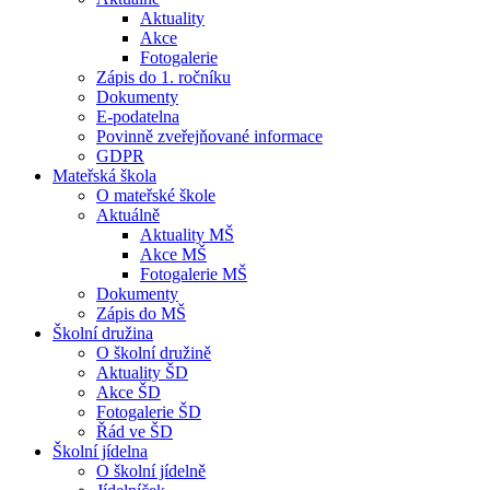
Aktuality
Akce
Fotogalerie
Zápis do 1. ročníku
Dokumenty
E-podatelna
Povinně zveřejňované informace
GDPR
Mateřská škola
O mateřské škole
Aktuálně
Aktuality MŠ
Akce MŠ
Fotogalerie MŠ
Dokumenty
Zápis do MŠ
Školní družina
O školní družině
Aktuality ŠD
Akce ŠD
Fotogalerie ŠD
Řád ve ŠD
Školní jídelna
O školní jídelně