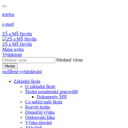
telefon
e-mail
ZŠ a MŠ Hevlín
ZŠ a MŠ Hevlín
Mapa webu
Vytisknout
Hledaný výraz
Hledat
rozšířené vyhledávání
Základní škola
O základní škole
Školní poradenské pracoviště
Dokumenty ŠPP
Co nabízí naše škola
Rozvrh hodin
Distanční výuka
Omlouvání žáka
Výuka plavání
Aktuálně