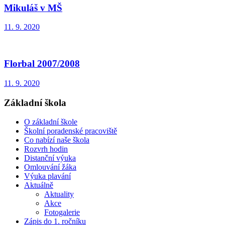
Mikuláš v MŠ
11. 9. 2020
Florbal 2007/2008
11. 9. 2020
Základní škola
O základní škole
Školní poradenské pracoviště
Co nabízí naše škola
Rozvrh hodin
Distanční výuka
Omlouvání žáka
Výuka plavání
Aktuálně
Aktuality
Akce
Fotogalerie
Zápis do 1. ročníku